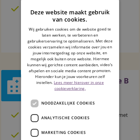
Een zakelijk e-mailadres is vereist.
Deze website maakt gebruik
van cookies.
Wij gebruiken cookies om de website goed te
Sluit nu een abonnement af
laten werken, te verbeteren en
gebruikerservaring te optimaliseren. Met deze
cookies verzamelen wij informatie over jou en
jouw internetgedrag op onze website, en
mogelijk ook buiten onze website. Hiermee
kunnen wij gerichte content aanbieden, video’s
afspelen en sociale media content promoten.
Hieronder kun je jouw voorkeuren zelf
Kleine zorgorganisatie B
instellen.
Lees meer hierover in onze
cookieverklaring.
NOODZAKELIJKE COOKIES
Jaarabonnement voor zorgorganisaties met
ANALYTISCHE COOKIES
een jaaromzet € 1 mln - € 6 mln.
MARKETING COOKIES
Prijs
€ 1040,-
.