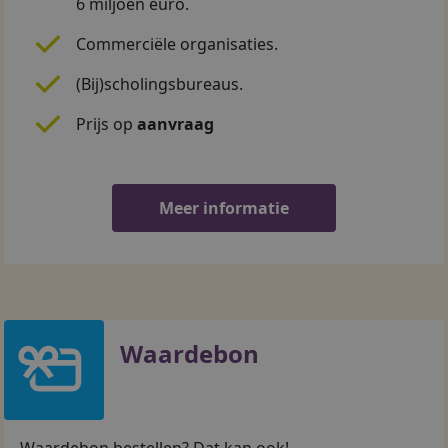
6 miljoen euro.
Commerciële organisaties.
(Bij)scholingsbureaus.
CookieScriptConsent
CookieScript
Prijs op
aanvraag
abonnementen.vilanspro
Meer informatie
Google Privacy Policy
Waardebon
Waardebon bestellen? Dat kan ook!