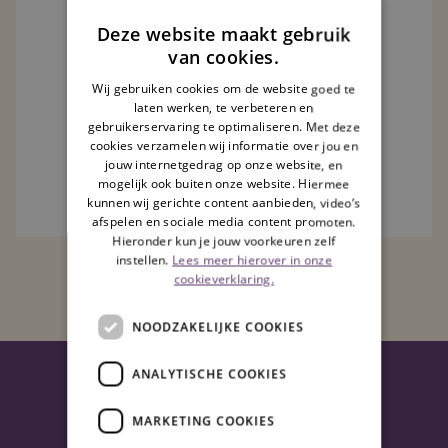
Nieuwe klant?
Deze website maakt gebruik
van cookies.
Maak een account aan.
Dit is het account waarmee je na betaling
Wij gebruiken cookies om de website goed te
ook kunt inloggen.
laten werken, te verbeteren en
gebruikerservaring te optimaliseren. Met deze
cookies verzamelen wij informatie over jou en
Registreren
jouw internetgedrag op onze website, en
mogelijk ook buiten onze website. Hiermee
kunnen wij gerichte content aanbieden, video’s
afspelen en sociale media content promoten.
Hieronder kun je jouw voorkeuren zelf
instellen.
Lees meer hierover in onze
cookieverklaring.
NOODZAKELIJKE COOKIES
ANALYTISCHE COOKIES
Algemeen
MARKETING COOKIES
Home