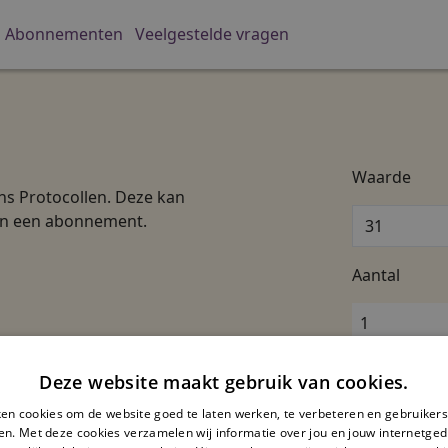
Abonnementen
Veelgestelde vragen
Waarde
ns Protocollen. Deze kan
van een abonnement.
Aantal
Totaal:
€
31,0
Deze website maakt gebruik van cookies.
ken cookies om de website goed te laten werken, te verbeteren en gebruikers
en. Met deze cookies verzamelen wij informatie over jou en jouw internetge
Toevoe