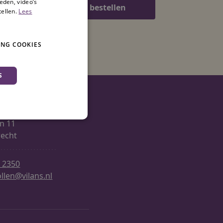
eden, video’s
lmand
bestellen
tellen.
Lees
NG COOKIES
S
Vilans
an 11
recht
 en maken geen inbreuk op
 2350
llen@vilans.nl
ontworpen om te
SRF (Cross Site Request
en, ervoor zorgen dat
e verzoeken worden