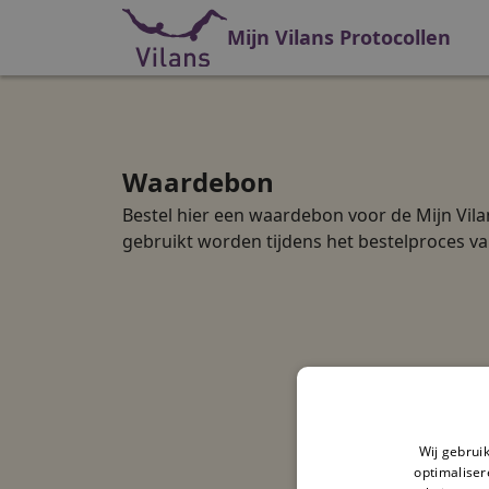
Mijn Vilans Protocollen
Waardebon
Bestel hier een waardebon voor de Mijn Vila
gebruikt worden tijdens het bestelproces 
Wij gebrui
optimaliser